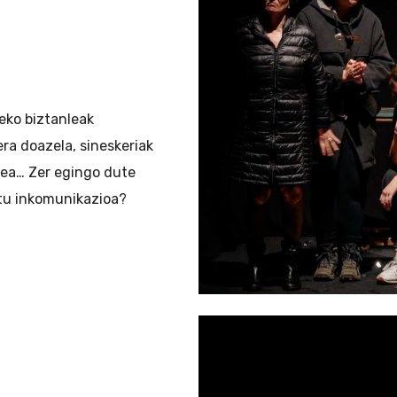
teko biztanleak
ra doazela, sineskeriak
rea… Zer egingo dute
rtu inkomunikazioa?