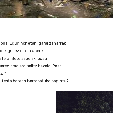
doira! Egun honetan, garai zaharrak
akigu, ez direla unerik
tera! Bete sabelak, busti
aren amaiera balitz bezala! Pasa
u!”
 festa batean harrapatuko bagintu?