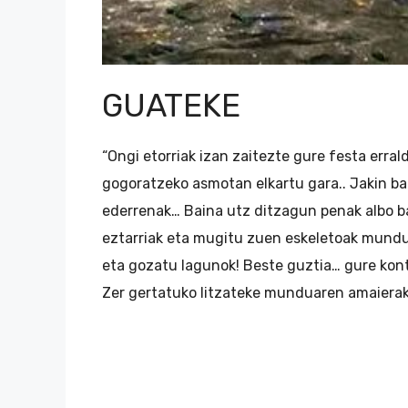
GUATEKE
“Ongi etorriak izan zaitezte gure festa erral
gogoratzeko asmotan elkartu gara.. Jakin bad
ederrenak… Baina utz ditzagun penak albo ba
eztarriak eta mugitu zuen eskeletoak mundu
eta gozatu lagunok! Beste guztia… gure kont
Zer gertatuko litzateke munduaren amaierak