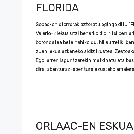
FLORIDA
Sebas-en etorrerak aztoratu egingo ditu “Flo
Valerio-k lekua utzi beharko dio iritsi berria
borondatea bete nahiko du: hil aurretik, b
zuen lekua azkeneko aldiz ikustea. Zestoako
Egoilarren laguntzarekin matxinatu eta bas
dira, abenturaz-abentura ezusteko amaierara
ORLAAC-EN ESKUA