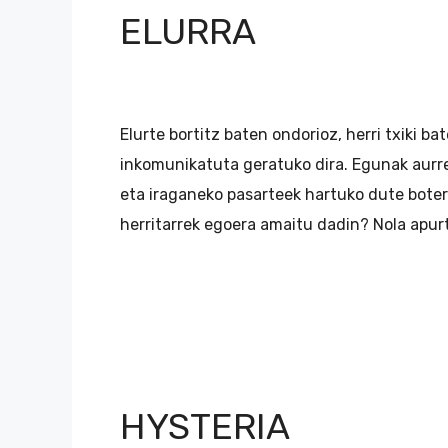
ELURRA
Elurte bortitz baten ondorioz, herri txiki ba
inkomunikatuta geratuko dira. Egunak aurre
eta iraganeko pasarteek hartuko dute bote
herritarrek egoera amaitu dadin? Nola apu
HYSTERIA