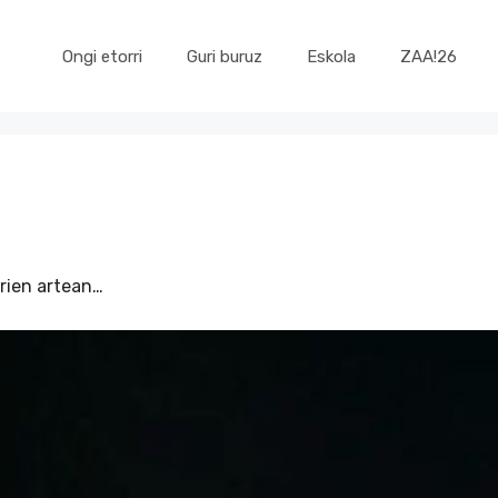
Ongi etorri
Guri buruz
Eskola
ZAA!26
orien artean…