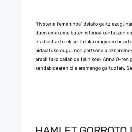
`Hysteria femeninoa´ delako gaitz ezagun
duen emakume baten istorioa kontatzen di
eta bost aktorek sortutako magiaren bitart
bidaiatuko dugu, non pertsonaia ezberdine
erabilitako baliabide teknikoek Anna O-ren 
sendabidearen bila eramango gaituzten. S
HAMLET GORROTO 