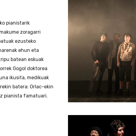
o pianistarik
emakume zoragarri
patuak ezusteko
unarenak ehun eta
tripu batean eskuak
horrek Gogol doktorea
una ikusita, medikuak
rekin batera: Orlac-ekin
z pianista famatuari.