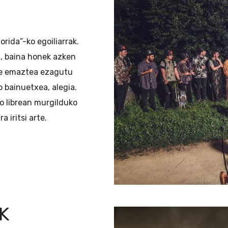
rida”-ko egoiliarrak.
ri, baina honek azken
ere emaztea ezagutu
 bainuetxea, alegia.
o librean murgilduko
 iritsi arte.
K