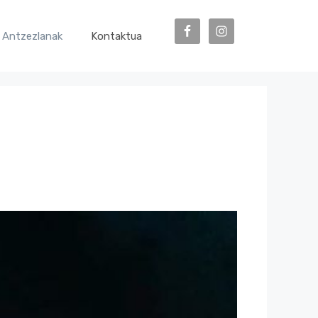
Antzezlanak
Kontaktua