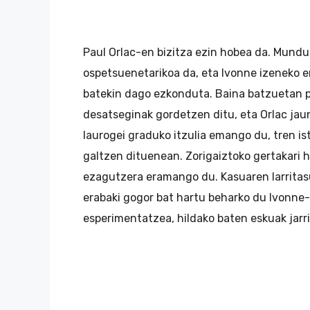
Paul Orlac-en bizitza ezin hobea da. Munduk
ospetsuenetarikoa da, eta Ivonne izeneko 
batekin dago ezkonduta. Baina batzuetan 
desatseginak gordetzen ditu, eta Orlac ja
laurogei graduko itzulia emango du, tren is
galtzen dituenean. Zorigaiztoko gertakari 
ezagutzera eramango du. Kasuaren larritas
erabaki gogor bat hartu beharko du Ivonne-
esperimentatzea, hildako baten eskuak jarri