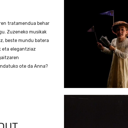
aren tratamendua behar
gu. Zuzeneko musikak
ez, beste mundu batera
k eta elegantziaz
gaitzaren
endatuko ote da Anna?
DUT