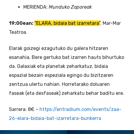
MERIENDA:
Munduko Zaporeak
19:00ean:
“ELARA, bidaia bat izarretara”
. Mar-Mar
Teatroa.
Elarak goizegi ezagutuko du galera hitzaren
esanahia. Bere gertuko bat izarren hauts bihurtuko
da. Galaxiak eta planetak zeharkatuz, bidaia
espazial bezain espeziala egingo du bizitzaren
zentzua ulertu nahian. Horretarako doluaren
faseak (eta desfaseak) zeharkatu behar baditu ere.
Sarrera: 8€ –
https://entradium.com/events/zaa-
26-elara-bidaia-bat-izarretara-bunkerra