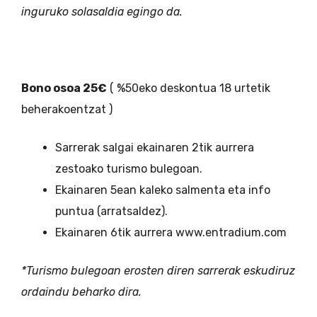
inguruko solasaldia egingo da.
Bono osoa 25€
( %50eko deskontua 18 urtetik
beherakoentzat )
Sarrerak salgai ekainaren 2tik aurrera
zestoako turismo bulegoan.
Ekainaren 5ean kaleko salmenta eta info
puntua (arratsaldez).
Ekainaren 6tik aurrera www.entradium.com
*Turismo bulegoan erosten diren sarrerak eskudiruz
ordaindu beharko dira.