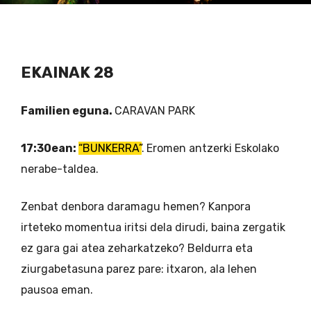
EKAINAK 28
Familien eguna.
CARAVAN PARK
17:30ean:
“BUNKERRA”
.
Eromen antzerki Eskolako
nerabe-taldea.
Zenbat denbora daramagu hemen? Kanpora
irteteko momentua iritsi dela dirudi, baina zergatik
ez gara gai atea zeharkatzeko? Beldurra eta
ziurgabetasuna parez pare: itxaron, ala lehen
pausoa eman.