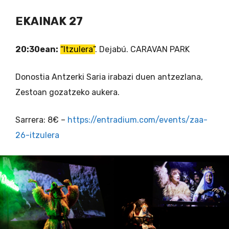
EKAINAK 27
20:30ean:
“Itzulera”
. Dejabú. CARAVAN PARK
Donostia Antzerki Saria irabazi duen antzezlana,
Zestoan gozatzeko aukera.
Sarrera: 8€ –
https://entradium.com/events/zaa-
26-itzulera