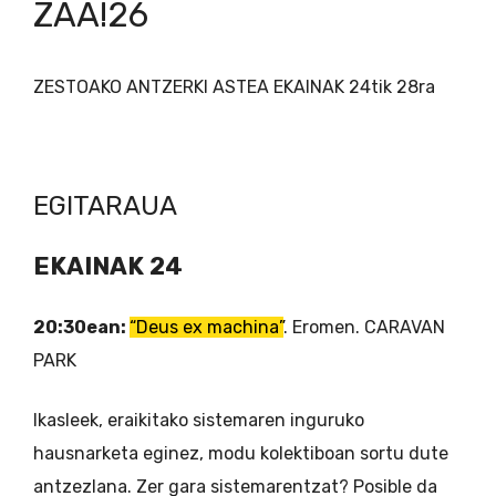
ZAA!26
ZESTOAKO ANTZERKI ASTEA EKAINAK 24tik 28ra
EGITARAUA
EKAINAK 24
20:30ean:
“Deus ex machina”
. Eromen. CARAVAN
PARK
Ikasleek, eraikitako sistemaren inguruko
hausnarketa eginez, modu kolektiboan sortu dute
antzezlana. Zer gara sistemarentzat? Posible da