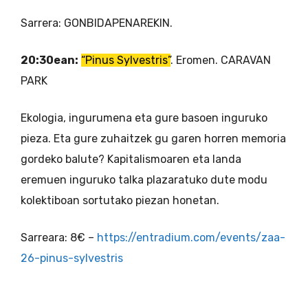
Sarrera: GONBIDAPENAREKIN.
20:30ean:
“Pinus Sylvestris”
. Eromen. CARAVAN
PARK
Ekologia, ingurumena eta gure basoen inguruko
pieza. Eta gure zuhaitzek gu garen horren memoria
gordeko balute? Kapitalismoaren eta landa
eremuen inguruko talka plazaratuko dute modu
kolektiboan sortutako piezan honetan.
Sarreara: 8€ –
https://entradium.com/events/zaa-
26-pinus-sylvestris