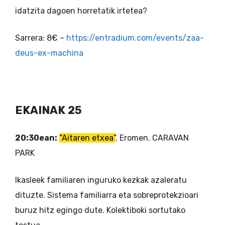
idatzita dagoen horretatik irtetea?
Sarrera: 8€ –
https://entradium.com/events/zaa-
deus-ex-machina
EKAINAK 25
20:30ean:
“Aitaren etxea”
. Eromen. CARAVAN
PARK
Ikasleek familiaren inguruko kezkak azaleratu
dituzte. Sistema familiarra eta sobreprotekzioari
buruz hitz egingo dute. Kolektiboki sortutako