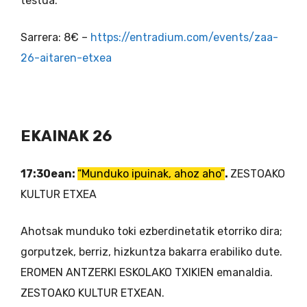
testua.
Sarrera: 8€ –
https://entradium.com/events/zaa-
26-aitaren-etxea
EKAINAK 26
17:30ean:
“Munduko ipuinak, ahoz aho”
.
ZESTOAKO
KULTUR ETXEA
Ahotsak munduko toki ezberdinetatik etorriko dira;
gorputzek, berriz, hizkuntza bakarra erabiliko dute.
EROMEN ANTZERKI ESKOLAKO TXIKIEN emanaldia.
ZESTOAKO KULTUR ETXEAN.